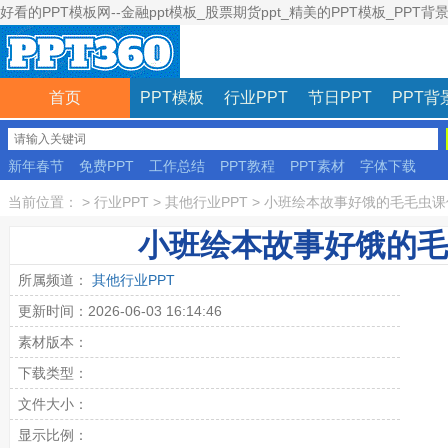
好看的PPT模板网--金融ppt模板_股票期货ppt_精美的PPT模板_PPT背
首页
PPT模板
行业PPT
节日PPT
PPT背
新年春节
免费PPT
工作总结
PPT教程
PPT素材
字体下载
彩色模板
当前位置：
>
行业PPT
>
其他行业PPT
>
小班绘本故事好饿的毛毛虫课件
小班绘本故事好饿的毛
所属频道：
其他行业PPT
更新时间：2026-06-03 16:14:46
素材版本：
下载类型：
文件大小：
显示比例：