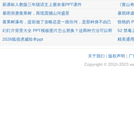
新课标人教版三年级语文上册灰雀PPT课件
《黄山奇
暴雨突袭黄果树，再现震撼山河盛景
暴雨肆
黄果树瀑布，提前做了攻略还是一路坎坷，是那种身不由己
惊艳的 
的坎坷
幻灯片背景大全 PPT模板图片怎么替换？这两种方法可以帮
52 禁
到你
2026狐假虎威绘本ppt
精美通用P
关于我们
|
版权声明
|
广
Copyright © 2010-2023 w