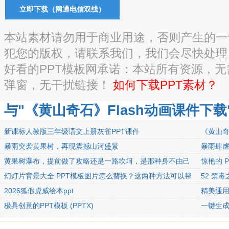
立即下载（网通电信双线）
本站素材请勿用于商业用途，否则产生的一
犯您的版权，请联系我们，我们会尽快处理
好看的PPT模板网承诺：本站所有资源，
弹窗，无干扰链接！
如何下载PPT素材？
与"《黄山奇石》Flash动画课件下载
新课标人教版三年级语文上册灰雀PPT课件
《黄山奇
暴雨突袭黄果树，再现震撼山河盛景
暴雨肆
黄果树瀑布，提前做了攻略还是一路坎坷，是那种身不由己
惊艳的 
的坎坷
幻灯片背景大全 PPT模板图片怎么替换？这两种方法可以帮
52 禁
到你
2026狐假虎威绘本ppt
精美通用P
极具创意的PPT模板 (PPTX)
一键生成
赞