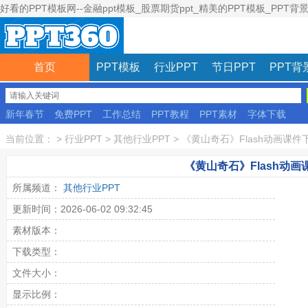
好看的PPT模板网--金融ppt模板_股票期货ppt_精美的PPT模板_PPT背
首页
PPT模板
行业PPT
节日PPT
PPT背
新年春节
免费PPT
工作总结
PPT教程
PPT素材
字体下载
彩色模板
当前位置：
>
行业PPT
>
其他行业PPT
>
《黄山奇石》Flash动画课件
《黄山奇石》Flash动画
所属频道：
其他行业PPT
更新时间：2026-06-02 09:32:45
素材版本：
下载类型：
文件大小：
显示比例：