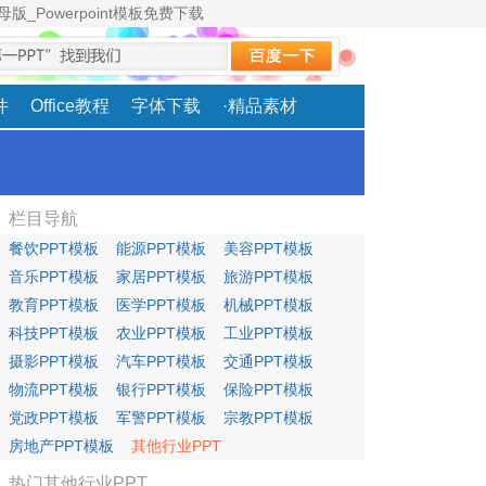
版_Powerpoint模板免费下载
素材分享
|
网站地图
|
TAG标签
|
RSS订阅
|
加入收藏
件
Office教程
字体下载
·精品素材
栏目导航
餐饮PPT模板
能源PPT模板
美容PPT模板
音乐PPT模板
家居PPT模板
旅游PPT模板
教育PPT模板
医学PPT模板
机械PPT模板
科技PPT模板
农业PPT模板
工业PPT模板
摄影PPT模板
汽车PPT模板
交通PPT模板
物流PPT模板
银行PPT模板
保险PPT模板
党政PPT模板
军警PPT模板
宗教PPT模板
房地产PPT模板
其他行业PPT
热门其他行业PPT