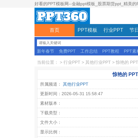
好看的PPT模板网--金融ppt模板_股票期货ppt_精美的
首页
PPT模板
行业PPT
节日
新年春节
免费PPT
工作总结
PPT教程
PPT素
彩色模板
当前位置：
>
行业PPT
>
其他行业PPT
>
惊艳的 P
惊艳的 P
所属频道：
其他行业PPT
更新时间：2026-05-31 15:58:47
素材版本：
下载类型：
文件大小：
显示比例：