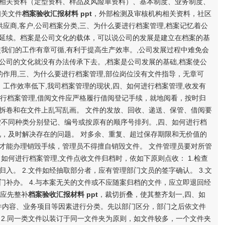
相关资料（定型资料、样品及风险单资料）、基本制度、业务制度、
相关文件
档案验收汇报材料 ppt
，外部检测及审核机构相关资料，社区
应商,客户,公司档案分类,三、为什么要进行档案管理,档案记忆着公
延续。档案是公司文化的载体，可以说公司的发展是建立在档案的基
我们的工作有章可循,有利于提高生产效率。,公司发展过程中难免会
公司的文化就没有办法传承下去。,档案是公司发展的基础,档案使公
的作用,三、为什么要进行档案管理,部位岗位没有文件指导，无章可
，工作效率低下,我司档案管理的现状,四、如何进行档案管理,收发有
何进行档案管理,借阅文件应严格履行借阅登记手续，就地阅看，按时归
拆卷和在文件上乱写乱画。 文件的发放、回收、递送、保管、借阅要
按不同种类分别登记、编号或按原有的顺序号排列。,四、如何进行档
况，及时解决存在的问题。 对多余、重复、超过保存期限和无价值的
才能办理销毁手续，管理员不得擅自销毁文件。 文件管理员要对所管
如何进行档案管理,文件点收文件归档时，依如下原则点收： 1.检查
入。 2.文件如经抽取部分者，应有管理部门文员的签字确认。 3.文
门补办。 4.与本案无关的文件或不应随案归档的文件，应立即退回经
，应先整补
档案验收汇报材料 ppt
，裁切折叠，使其整齐划一,四、如
文件内容、业务项目等因素进行分类。先以部门区分，部门之后依文件
 2.同一类文件以装订于同一文件夹为原则，如文件较多，一个文件夹