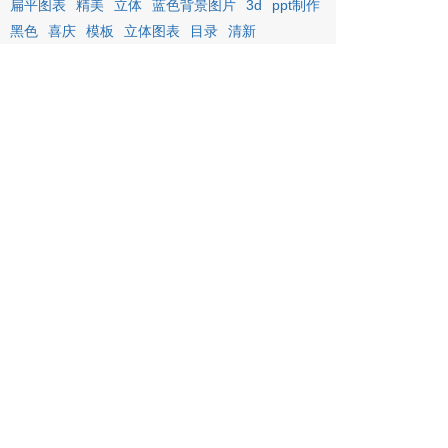
扁平图表
精美
立体
蓝色背景图片
3d
ppt制作
黑色
喜庆
模板
立体图表
目录
清新