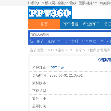
好看的PPT模板网--金融ppt模板_股票期货ppt_精美的
首页
PPT模板
行业PPT
节日
新年春节
免费PPT
工作总结
PPT教程
PPT素
彩色模板
当前位置：
>
PPT素材
>
PPT目录
>
《档案管理培训》
《档案管
所属频道：
PPT目录
更新时间：2026-06-01 21:35:51
素材版本：
下载类型：
文件大小：
显示比例：