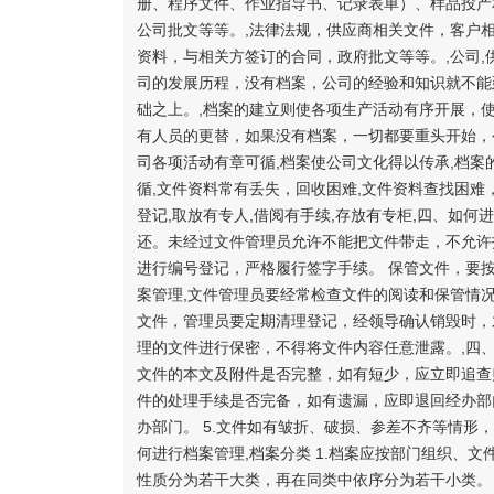
册、程序文件、作业指导书、记录表单）、样品投产
公司批文等等。,法律法规，供应商相关文件，客户
资料，与相关方签订的合同，政府批文等等。,公司,供
司的发展历程，没有档案，公司的经验和知识就不能
础之上。,档案的建立则使各项生产活动有序开展，使
有人员的更替，如果没有档案，一切都要重头开始，
司各项活动有章可循,档案使公司文化得以传承,档案
循,文件资料常有丢失，回收困难,文件资料查找困难
登记,取放有专人,借阅有手续,存放有专柜,四、如
还。未经过文件管理员允许不能把文件带走，不允许
进行编号登记，严格履行签字手续。 保管文件，要
案管理,文件管理员要经常检查文件的阅读和保管情
文件，管理员要定期清理登记，经领导确认销毁时，
理的文件进行保密，不得将文件内容任意泄露。,四、
文件的本文及附件是否完整，如有短少，应立即追查归
件的处理手续是否完备，如有遗漏，应即退回经办部
办部门。 5.文件如有皱折、破损、参差不齐等情形
何进行档案管理,档案分类 1.档案应按部门组织、
性质分为若干大类，再在同类中依序分为若干小类。