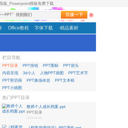
版_Powerpoint模板免费下载
素材分享
|
网站地图
|
TAG标签
|
RSS订阅
|
加入收藏
件
Office教程
字体下载
·精品素材
栏目导航
PPT目录
PPT按钮
PPT图标
PPT箭头
内容呈现
3d小人
人物PPT插图
PPT艺术字
PPT剪切画
PPT换场休息
PPT文本框
PPT小插图
热门PPT目录
教师个人成长档案.ppt
PPT目录
2026-06-06
《档案管理培训》PPT课件.ppt