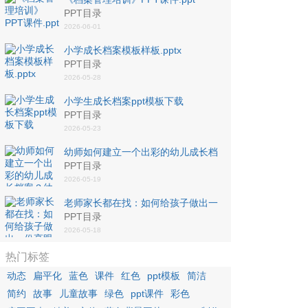
PPT目录
2026-06-01
小学成长档案模板样板.pptx
PPT目录
2026-05-28
小学生成长档案ppt模板下载
PPT目录
2026-05-23
幼师如何建立一个出彩的幼儿成长档
案？幼师必备！| 巧手教育
PPT目录
2026-05-19
老师家长都在找：如何给孩子做出一
份亮眼的成长档案PPT
PPT目录
2026-05-18
热门标签
动态
扁平化
蓝色
课件
红色
ppt模板
简洁
简约
故事
儿童故事
绿色
ppt课件
彩色