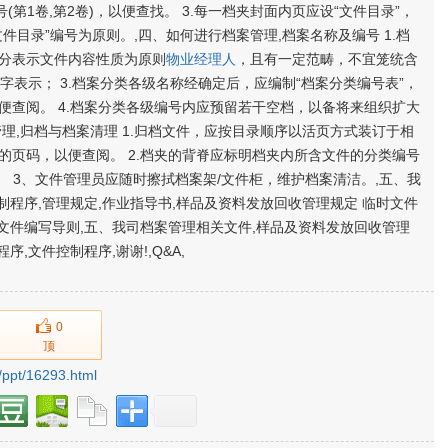
第1卷,第2卷)，以便查找。 3.每一档夹封面内页应设“文件目录”，
目录”编号为原则。,四、如何进行档案管理,档案名称及编号 1.档
分表示文件内容性质为原则
物业经理人
，且有一定范畴，不宜笼统含
字表示； 3.档案分类各级名称经确定后，应编制“档案分类编号表”，
便查阅。 4.档案分类各级编号内应预留若干空档，以备将来组织扩大
理,归档与档案清理 1.归档文件，应按目录顺序以活页方式装订于相
的页码，以便查阅。 2.档夹的背脊应标明档夹内所含文件的分类编号
。 3、文件管理员应随时擦拭档案架/文件柜，维护档案清洁。,五、我
制程序,管理规定,作业指导书,样品及资料发放回收管理规定 临时文件
序文件编写导则,五、我司档案管理相关文件,样品及资料发放回收管理
,文件控制程序,谢谢!,Q&A,
0
顶
/ppt/16293.html