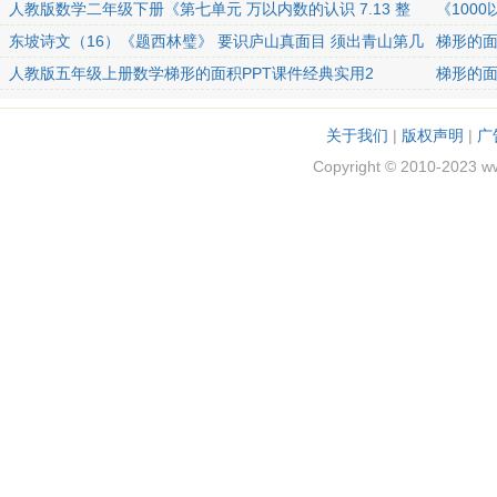
人教版数学二年级下册《第七单元 万以内数的认识 7.13 整
《100
百、整千数加减法P
东坡诗文（16）《题西林璧》 要识庐山真面目 须出青山第几
梯形的面
重
人教版五年级上册数学梯形的面积PPT课件经典实用2
梯形的面
关于我们
|
版权声明
|
广
Copyright © 2010-2023 w