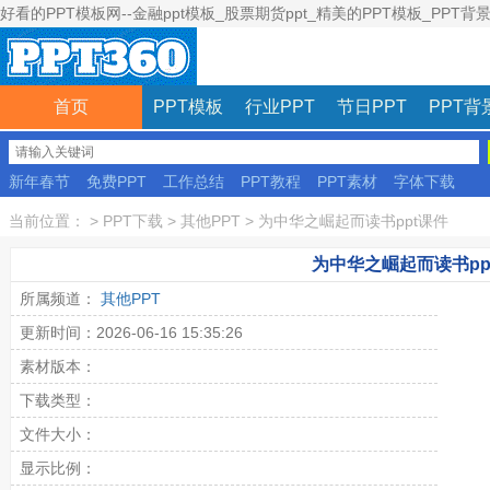
好看的PPT模板网--金融ppt模板_股票期货ppt_精美的PPT模板_PPT背
首页
PPT模板
行业PPT
节日PPT
PPT背
新年春节
免费PPT
工作总结
PPT教程
PPT素材
字体下载
彩色模板
当前位置：
>
PPT下载
>
其他PPT
>
为中华之崛起而读书ppt课件
为中华之崛起而读书pp
所属频道：
其他PPT
更新时间：2026-06-16 15:35:26
素材版本：
下载类型：
文件大小：
显示比例：