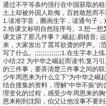
通过不平等条约强行在中国获取的租
土上却被外国人欺侮，百姓敢怒而不
1.读准字音，圈画生字，读通句子
2.给课文标明自然段序号。3.想一想
课文讲了那几件事？;崛起;易错音;
来，大家发出了震耳欲聋的呼声。;范
写了什么。;;;;;;;;;;;;;;1.在生
小结;22 为中华之崛起而读书;复习
的三件事，要弄清楚三件事之间的联
少年周恩来为什么立下“为中华之崛
结合搜集的资料，理解“中华不振”
理变化的过程，感受少年周恩来的胸怀
恩来刚到沈阳，伯父让他没事不要到