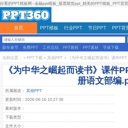
好看的PPT模板网--金融ppt模板_股票期货ppt_精美的PPT模板_PPT背
首页
PPT模板
行业PPT
节日PPT
PPT背
新年春节
免费PPT
工作总结
PPT教程
PPT素材
字体下载
彩色模板
当前位置：
>
PPT下载
>
其他PPT
>
《为中华之崛起而读书》课件PPT（
《为中华之崛起而读书》课件P
册语文部编.p
所属频道：
其他PPT
更新时间：2026-06-16 10:27:36
素材版本：
下载类型：
文件大小：