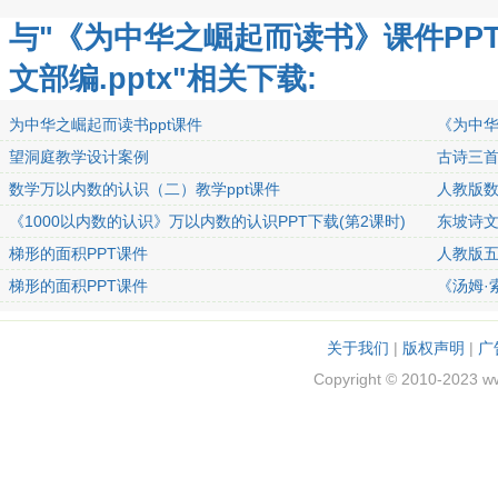
与"《为中华之崛起而读书》课件PP
文部编.pptx"相关下载:
为中华之崛起而读书ppt课件
《为中华
部编.pptx
望洞庭教学设计案例
古诗三
数学万以内数的认识（二）教学ppt课件
人教版数
百、整千
《1000以内数的认识》万以内数的认识PPT下载(第2课时)
东坡诗文
重
梯形的面积PPT课件
人教版五
梯形的面积PPT课件
《汤姆·
关于我们
|
版权声明
|
广
Copyright © 2010-2023 w