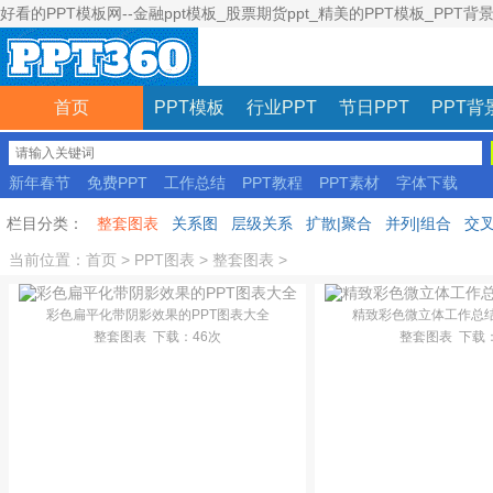
好看的PPT模板网--金融ppt模板_股票期货ppt_精美的PPT模板_PPT背
首页
PPT模板
行业PPT
节日PPT
PPT背
新年春节
免费PPT
工作总结
PPT教程
PPT素材
字体下载
彩色模板
栏目分类：
整套图表
关系图
层级关系
扩散|聚合
并列|组合
交叉
当前位置：
首页
>
PPT图表
>
整套图表
>
彩色扁平化带阴影效果的PPT图表大全
精致彩色微立体工作总结
整套图表
下载
：46次
整套图表
下载