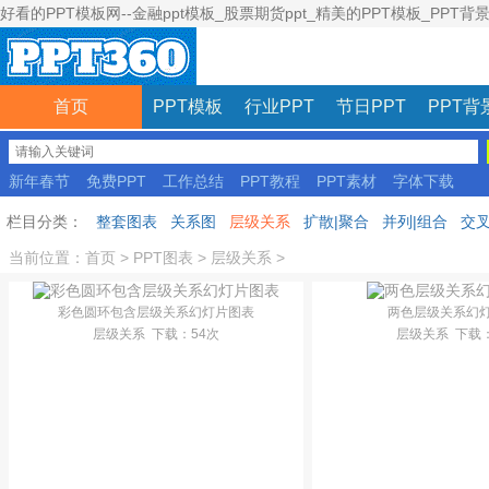
好看的PPT模板网--金融ppt模板_股票期货ppt_精美的PPT模板_PPT背
首页
PPT模板
行业PPT
节日PPT
PPT背
新年春节
免费PPT
工作总结
PPT教程
PPT素材
字体下载
彩色模板
栏目分类：
整套图表
关系图
层级关系
扩散|聚合
并列|组合
交叉
当前位置：
首页
>
PPT图表
>
层级关系
>
彩色圆环包含层级关系幻灯片图表
两色层级关系幻
层级关系
下载
：54次
层级关系
下载