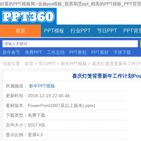
好看的PPT模板网--金融ppt模板_股票期货ppt_精美的PPT模板_PPT背
首页
PPT模板
行业PPT
节日PPT
PPT背
新年春节
免费PPT
工作总结
PPT教程
PPT素材
字体下载
彩色模板
当前位置：
首页
>
节日PPT
>
新年PPT模板
>
喜庆灯笼背景新年工作计划P
喜庆灯笼背景新年工作计划Powe
所属频道：
新年PPT模板
更新时间：2018-12-19 22:45:46
素材版本：PowerPoint2007及以上版本(.pptx)
下载类型：免费下载
文件大小：5017 KB
显示比例：普屏4:3