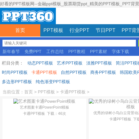
好看的PPT模板网--金融ppt模板_股票期货ppt_精美的PPT模板_PPT背
首页
PPT模板
行业PPT
节日PPT
PPT背
新年春节
免费PPT
工作总结
PPT教程
PPT素材
字体下载
彩色模板
栏目分类：
动态PPT模板
艺术PPT模板
淡雅PPT模板
简洁PPT模
时尚PPT模板
卡通PPT模板
自然PPT模板
商务PPT模板
韩国欧美P
多边形PPT模板
纯色渐变PPT模板
当前位置：
首页
>
PPT模板
>
卡通PPT模板
>
艺术图案卡通PowerPoint模板
优秀的绿树小鸟白云背景动
卡通PPT模板
下载
：46次
卡通PPT模板
下