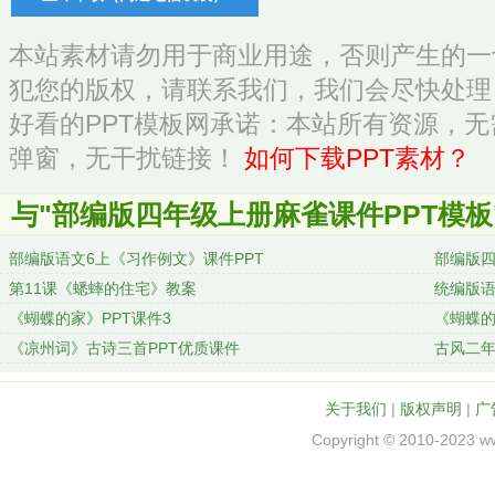
本站素材请勿用于商业用途，否则产生的一
犯您的版权，请联系我们，我们会尽快处理
好看的PPT模板网承诺：本站所有资源，
弹窗，无干扰链接！
如何下载PPT素材？
与"部编版四年级上册麻雀课件PPT模板
部编版语文6上《习作例文》课件PPT
部编版四
第11课《蟋蟀的住宅》教案
统编版语
点+教学
《蝴蝶的家》PPT课件3
《蝴蝶的
《凉州词》古诗三首PPT优质课件
古风二年
关于我们
|
版权声明
|
广
Copyright © 2010-2023 w