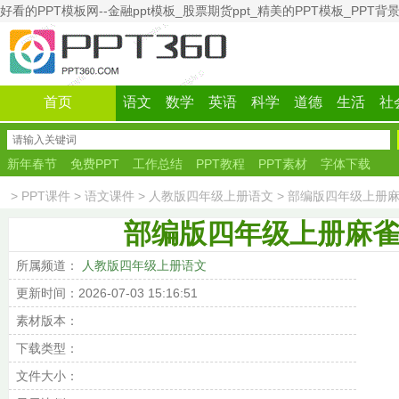
好看的PPT模板网--金融ppt模板_股票期货ppt_精美的PPT模板_PPT背
首页
语文
数学
英语
科学
道德
生活
社
新年春节
免费PPT
工作总结
PPT教程
PPT素材
字体下载
彩色模板
>
PPT课件
>
语文课件
>
人教版四年级上册语文
>
部编版四年级上册麻
部编版四年级上册麻雀
所属频道：
人教版四年级上册语文
更新时间：2026-07-03 15:16:51
素材版本：
下载类型：
文件大小：