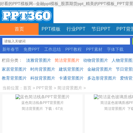
好看的PPT模板网--金融ppt模板_股票期货ppt_精美的PPT模板_PPT背
首页
PPT模板
行业PPT
节日PPT
PPT背
新年春节
免费PPT
工作总结
PPT教程
PPT素材
字体下载
彩色模板
栏目分类：
淡雅背景图片
简洁背景图片
动物背景图片
人物背景图
家居背景图片
时尚背景图片
建筑背景图片
金融背景图片
节日背景
教育背景图片
科技背景图片
卡通背景图片
多边形背景图片
爱情背
当前位置：
首页
>
PPT背景
>
简洁背景图片
>
蓝色简洁线条PPT背景图片
简洁蓝色玻璃质感P
简洁背景图片
下载
：67次
简洁背景图片
下