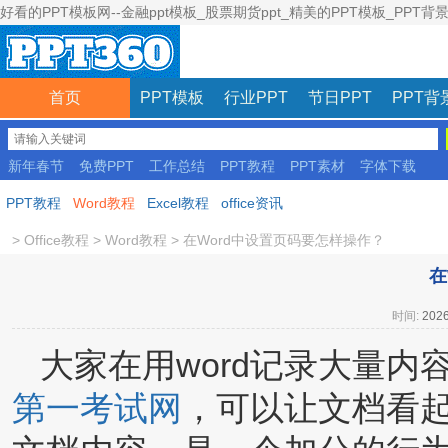
好看的PPT模板网--金融ppt模板_股票期货ppt_精美的PPT模板_PPT背
首页
PPT模板
行业PPT
节日PPT
PPT背
新年春节
免费PPT
工作总结
PPT教程
PPT素材
字体下载
彩色模板
PPT教程
Word教程
Excel教程
office资讯
>
Office教程
>
Word教程
>
在Word中设置页码要怎样操作？
在
时间:
2026
大家在用word记录大量
第一考试网
，可以让文档看