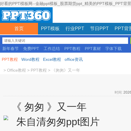
好看的PPT模板网--金融ppt模板_股票期货ppt_精美的PPT模板_PPT背
首页
PPT模板
行业PPT
节日PPT
PPT背
新年春节
免费PPT
工作总结
PPT教程
PPT素材
字体下载
彩色模板
PPT教程
Word教程
Excel教程
office资讯
>
Office教程
>
PPT教程
>
《匆匆》又一年
时间:
2026
《 匆匆 》又一年