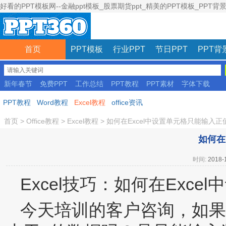
好看的PPT模板网--金融ppt模板_股票期货ppt_精美的PPT模板_PPT背
首页
PPT模板
行业PPT
节日PPT
PPT背
新年春节
免费PPT
工作总结
PPT教程
PPT素材
字体下载
彩色模板
PPT教程
Word教程
Excel教程
office资讯
首页
>
Office教程
>
Excel教程
>
如何在Excel中设置单元格只能输入正
如何在
时间:
2018-
Excel技巧：如何在Exc
今天培训的客户咨询，如果