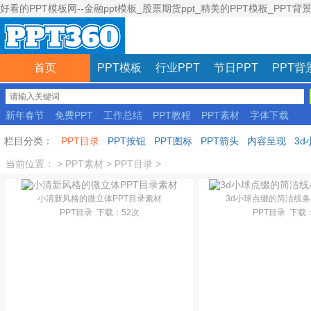
好看的PPT模板网--金融ppt模板_股票期货ppt_精美的PPT模板_PPT背
首页
PPT模板
行业PPT
节日PPT
PPT背
新年春节
免费PPT
工作总结
PPT教程
PPT素材
字体下载
彩色模板
栏目分类：
PPT目录
PPT按钮
PPT图标
PPT箭头
内容呈现
3d
当前位置：
>
PPT素材
>
PPT目录
>
小清新风格的微立体PPT目录素材
3d小球点缀的简洁线条
PPT目录
下载
：52次
PPT目录
下载